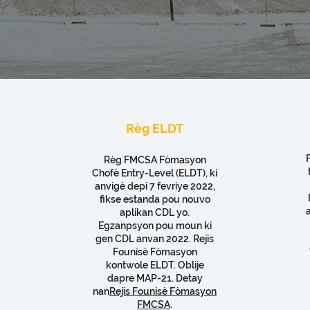
Règ ELDT
Règ FMCSA Fòmasyon
Chofè Entry-Level (ELDT), ki
anvigè depi 7 fevriye 2022,
fikse estanda pou nouvo
a
aplikan CDL yo.
Egzanpsyon pou moun ki
gen CDL anvan 2022. Rejis
Founisè Fòmasyon
kontwole ELDT. Oblije
dapre MAP-21. Detay
nan
Rejis Founisè Fòmasyon
FMCSA
.