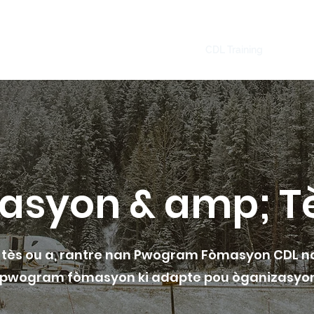
Home
CDL Training
CDL
syon & amp; T
ès ou a, rantre nan Pwogram Fòmasyon CDL n
 pwogram fòmasyon ki adapte pou òganizasyon 