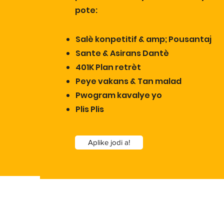
pote:
Salè konpetitif & amp; Pousantaj
Sante & Asirans Dantè
401K Plan retrèt
Peye vakans & Tan malad
Pwogram kavalye yo
Plis Plis
Aplike jodi a!