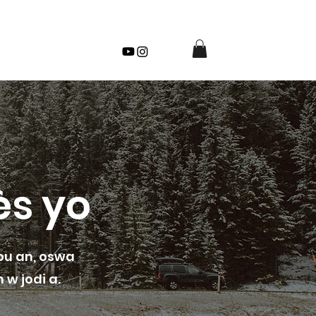
FAQ
Contact
More
ès yo
ou an, oswa
w jodi a.