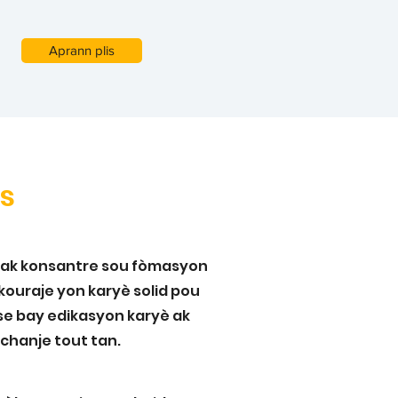
Aprann plis
s
 ak konsantre sou fòmasyon
kouraje yon karyè solid pou
 se bay edikasyon karyè ak
chanje tout tan.