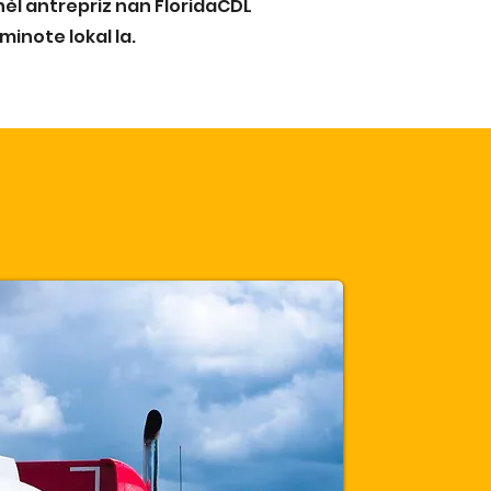
èl antrepriz nan FloridaCDL
inote lokal la.