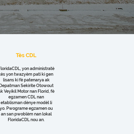
Tès CDL
FloridaCDL, yon administratè
tès yon twazyèm pati ki gen
lisans ki fè patenarya ak
Depatman Sekirite Otowout
k Veyikil Motor nan Florid, fè
egzamen CDL nan
etablisman dènye modèl li
yo. Pwograme egzamen ou
an san pwoblèm nan lokal
FloridaCDL nou an.