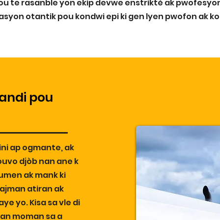
ou te rasanble yon ekip devwe enstriktè ak pwofesyon
pasyon otantik pou kondwi epi ki gen lyen pwofon ak kom
andi pou
ni ap ogmante, ak
ouvo djòb nan ane k
oumen ak mank ki
rajman atiran ak
e yo. Kisa sa vle di
nan moman sa a