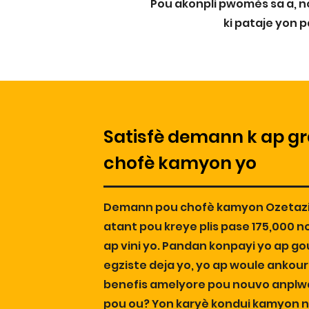
Pou akonpli pwomès sa a, n
ki pataje yon 
Satisfè demann k ap gr
chofè kamyon yo
Demann pou chofè kamyon Ozetazi
atant pou kreye plis pase 175,000 n
ap vini yo. Pandan konpayi yo ap g
egziste deja yo, yo ap woule ankou
benefis amelyore pou nouvo anplway
pou ou? Yon karyè kondui kamyon 