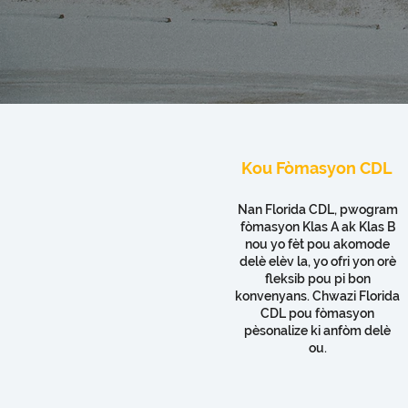
Kou Fòmasyon CDL
Nan Florida CDL, pwogram
fòmasyon Klas A ak Klas B
nou yo fèt pou akomode
delè elèv la, yo ofri yon orè
fleksib pou pi bon
konvenyans. Chwazi Florida
CDL pou fòmasyon
pèsonalize ki anfòm delè
ou.