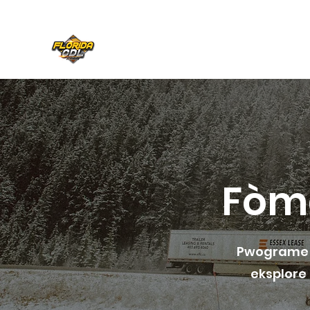
FLORID CDL
Fòma
Pwograme t
eksplore