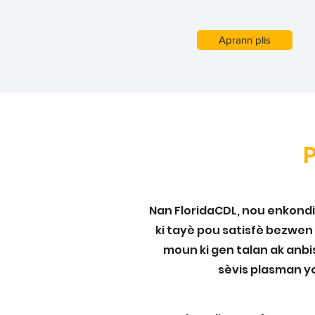
Aprann plis
Nan FloridaCDL, nou enkon
ki tayè pou satisfè bezwen
moun ki gen talan ak anbi
sèvis plasman yo