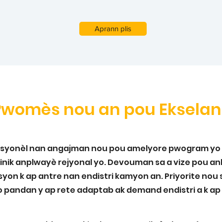
Aprann plis
Pwomès nou an pou Ekselan
disyonèl nan angajman nou pou amelyore pwogram yo
 inik anplwayè rejyonal yo. Devouman sa a vize pou an
syon k ap antre nan endistri kamyon an. Priyorite nou
 pandan y ap rete adaptab ak demand endistri a k ap 