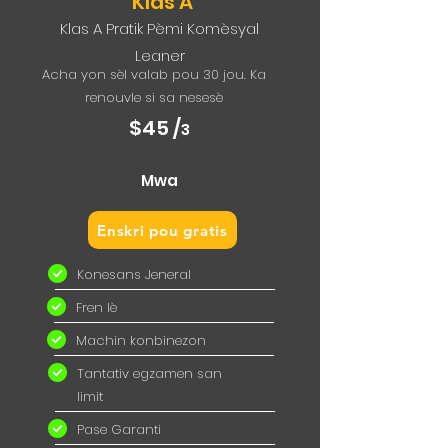
Klas A
Klas A Pratik Pèmi Komèsyal
Leaner
Acha yon sèl valab pou 30 jou. Ka
renouvle si sa nesesè
$45 /
3
Mwa
Enskri pou gratis
Konesans Jeneral
Fren lè
Machin konbinezon
Tantativ egzamen san
limit
Pase Garanti