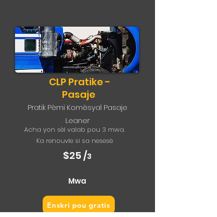
CLP Pratike -
Pasaje
Pratik Pèmi Komèsyal Pasaje
Leaner
Acha yon sèl valab pou 3 mwa.
Ka renouvle si sa nesesè
$25 /
3
Mwa
Enskri pou gratis