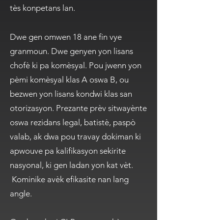
tès konpetans lan.
Dwe gen omwen 18 ane fin vye
granmoun. Dwe genyen yon lisans
chofè ki pa komèsyal. Pou jwenn yon
pèmi komèsyal klas A oswa B, ou
bezwen yon lisans kondwi klas san
otorizasyon. Prezante prèv sitwayènte
oswa rezidans legal, batistè, paspò
valab, ak dwa pou travay dokiman ki
apwouve pa kalifikasyon sekirite
nasyonal, ki gen ladan yon kat vèt.
Kominike avèk efikasite nan lang
angle.