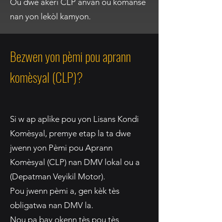
Ou dwe akeri CLP anvan ou kòmanse
nan yon lekòl kamyon.
Bezwen yon pèmi pou aprann
komèsyal (CLP)?
Si w ap aplike pou yon Lisans Kondi
Komèsyal, premye etap la ta dwe
jwenn yon Pèmi pou Aprann
Komèsyal (CLP) nan DMV lokal ou a
(Depatman Veyikil Motor).
Pou jwenn pèmi a, gen kèk tès
obligatwa nan DMV la.
Nou pa bay okenn tès pou tès