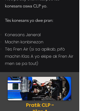
konesans oswa CLP yo.
Tès konesans yo dwe pran:
Konesans Jeneral
Machin konbinezon
Tès Fren Air (si sa aplikab, pifò
machin Klas A yo ekipe ak Fren Air
men se pa tout)
Pratik CLP -