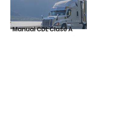
Manual CDL Clase A
Las clases de capacitación
CDL de Clase A le enseñan
cómo operar vehículos
comerciales grandes que
son manuales.
Inscribirse