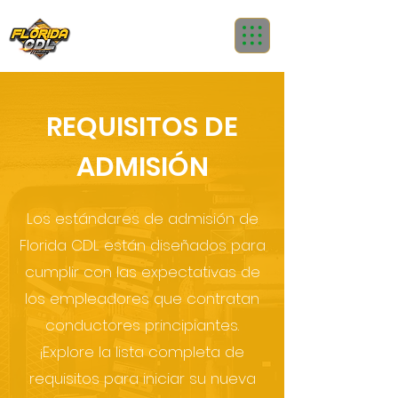
REQUISITOS DE
ADMISIÓN
Los estándares de admisión de
Florida CDL están diseñados para
cumplir con las expectativas de
los empleadores que contratan
conductores principiantes.
¡Explore la lista completa de
requisitos para iniciar su nueva