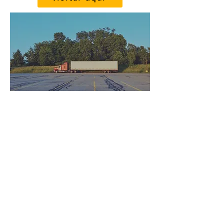
¿Cuál es el
siguiente paso?
Si le falta alguno de estos
materiales, no se
preocupe: ¡estamos aquí
para ayudarlo! Con un