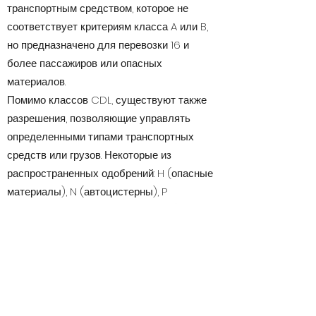
транспортным средством, которое не
соответствует критериям класса A или B,
но предназначено для перевозки 16 и
более пассажиров или опасных
материалов.
Помимо классов CDL, существуют также
разрешения, позволяющие управлять
определенными типами транспортных
средств или грузов. Некоторые из
распространенных одобрений: H (опасные
материалы), N (автоцистерны), P
(легковые транспортные средства), S
(школьный автобус), T (двойные/тройные
прицепы) и X (комбинация цистерны и
опасных материалов).
Как мне подготовиться к