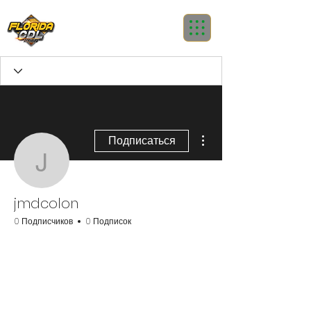
Другие действия
Подписаться
jmdcolon
jmdcolon
0 Подписчиков
0 Подписок